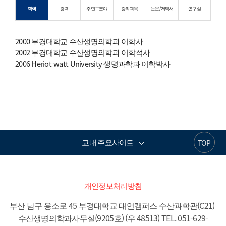
학력
경력
주연구분야
강의과목
논문/저역서
연구실
2000 부경대학교 수산생명의학과 이학사
2002 부경대학교 수산생명의학과 이학석사
2006 Heriot-watt University 생명과학과 이학박사
교내 주요사이트
TOP
개인정보처리방침
부산 남구 용소로 45 부경대학교 대연캠퍼스 수산과학관(C21) 
수산생명의학과사무실(9205호) (우 48513) TEL. 051-629-